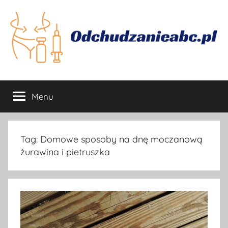
Przejdź
do
treści
Odchudzanie
Jak
skutecznie
Menu
się
odchudzać
Tag:
Domowe sposoby na dnę moczanową
żurawina i pietruszka