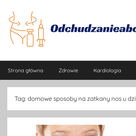
Przejdź
do
treści
Odchudzanie
Jak
skutecznie
Strona główna
Zdrowie
Kardiologia
się
odchudzać
Tag:
domowe sposoby na zatkany nos u dz