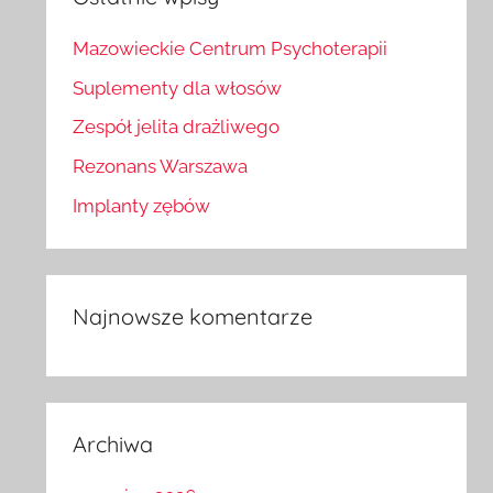
Mazowieckie Centrum Psychoterapii
Suplementy dla włosów
Zespół jelita drażliwego
Rezonans Warszawa
Implanty zębów
Najnowsze komentarze
Archiwa