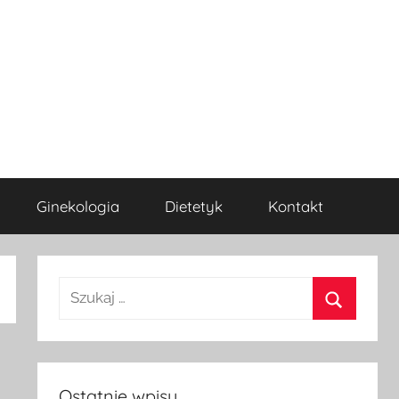
Ginekologia
Dietetyk
Kontakt
Szukaj
dla:
Szukaj
Ostatnie wpisy