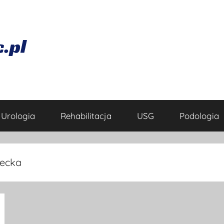
Urologia
Rehabilitacja
USG
Podologia
iecka