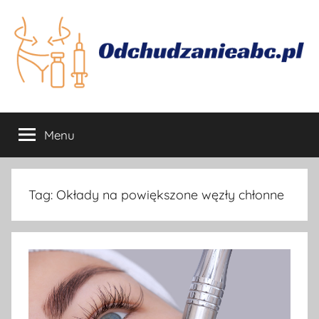
Przejdź
do
treści
Odchudzanie
Jak
skutecznie
Menu
się
odchudzać
Tag:
Okłady na powiększone węzły chłonne