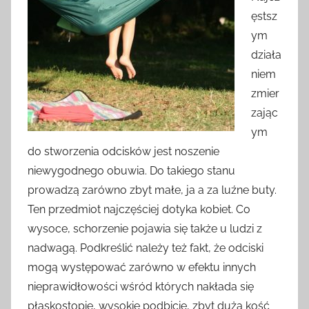
ęstsz
ym
działa
niem
zmier
zając
ym
do stworzenia odcisków jest noszenie
niewygodnego obuwia. Do takiego stanu
prowadzą zarówno zbyt małe, ja a za luźne buty.
Ten przedmiot najczęściej dotyka kobiet. Co
wysoce, schorzenie pojawia się także u ludzi z
nadwagą. Podkreślić należy też fakt, że odciski
mogą występować zarówno w efektu innych
nieprawidłowości wśród których nakłada się
płaskostopie, wysokie podbicie, zbyt dużą kość