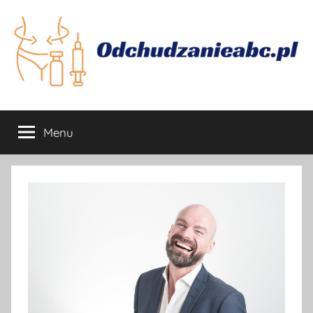
Przejdź
do
treści
Odchudzanie
Jak
skutecznie
Menu
się
odchudzać