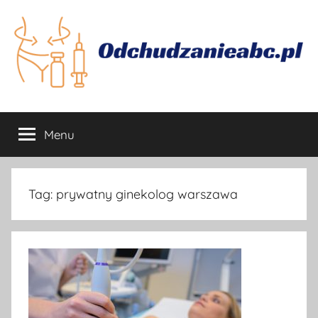
Przejdź
do
treści
Odchudzanie
Jak
skutecznie
Menu
się
odchudzać
Tag:
prywatny ginekolog warszawa