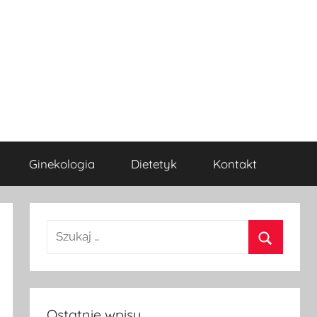
Ginekologia
Dietetyk
Kontakt
Szukaj
dla:
Szukaj
Ostatnie wpisy